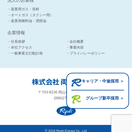
法人のお客様
・産業用ガス・溶材
・オートガス（タクシー用）
・産業用燃料油・潤滑油
企業情報
・社長挨拶
・会社概要
・本社アクセス
・事業内容
・一般事業主行動計画
・プライバシーポリシー
キャリア・中途採用 ＞
〒703-8236 岡山市中区国富1-2-13
グループ新卒採用 ＞
(086)272-2195
©
2018 Ryobi Enesys Co., Ltd.