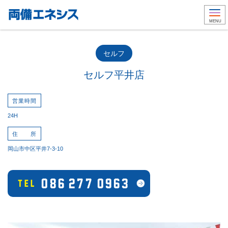
Togg
MENU
セルフ
セルフ平井店
営業時間
24H
住 所
岡山市中区平井7-3-10
086-277-0963
TEL