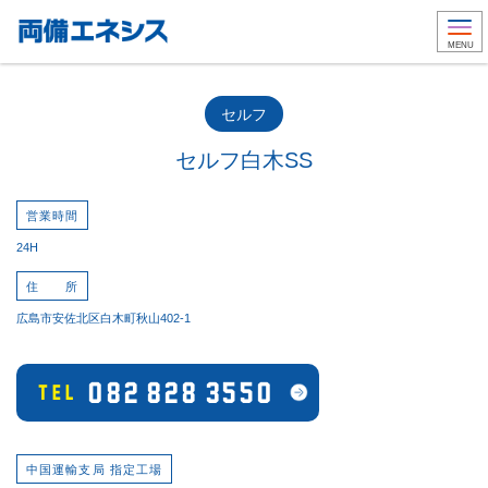
Togg
MENU
セルフ
セルフ白木SS
営業時間
24H
住 所
広島市安佐北区白木町秋山402-1
082-828-3550
TEL
中国運輸支局 指定工場