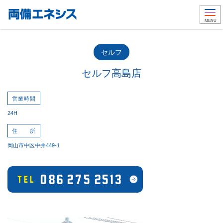
Togg
MENU
セルフ
セルフ高島店
営業時間
24H
住 所
岡山市中区中井449-1
086-275-2513
TEL