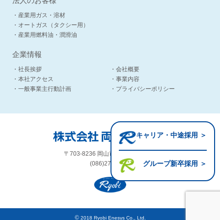
法人のお客様
・産業用ガス・溶材
・オートガス（タクシー用）
・産業用燃料油・潤滑油
企業情報
・社長挨拶
・会社概要
・本社アクセス
・事業内容
・一般事業主行動計画
・プライバシーポリシー
キャリア・中途採用 ＞
〒703-8236 岡山市中区国富1-2-13
グループ新卒採用 ＞
(086)272-2195
©
2018 Ryobi Enesys Co., Ltd.