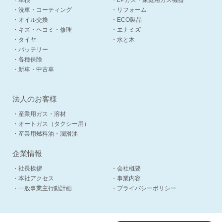
・車検
・LPガス・家庭用ガス機器
・洗車・コーティング
・リフォーム
・オイル交換
・ECO製品
・キズ・ヘコミ・修理
・エナミズ
・タイヤ
・水と木
・バッテリー
・各種保険
・新車・中古車
法人のお客様
・産業用ガス・溶材
・オートガス（タクシー用）
・産業用燃料油・潤滑油
企業情報
・社長挨拶
・会社概要
・本社アクセス
・事業内容
・一般事業主行動計画
・プライバシーポリシー