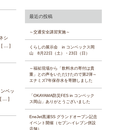
最近の投稿
～交通安全講習実施～
エネシ
た
[ … ]
くらしの展示会 in コンベックス岡
山 8月22日（土）・23日（日）
～福祉現場から「飲料水の寄付は貴
重」との声をいただけたので第2弾～
エナミズ7年保存水を寄贈しました
）
コンベッ
「OKAYAMA防災FES in コンベック
ガ
[ … ]
ス岡山」ありがとうございました
EneJet黒瀬SS グランドオープン記念
イベント開催（セブン-イレブン併設
店舗）