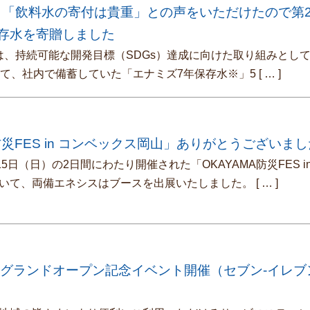
ら「飲料水の寄付は貴重」との声をいただけたので第
存水を寄贈しました
、持続可能な開発目標（SDGs）達成に向けた取り組みとし
けて、社内で備蓄していた「エナミズ7年保存水※」5
[ … ]
防災FES in コンベックス岡山」ありがとうございま
15日（日）の2日間にわたり開催された「OKAYAMA防災FES i
いて、両備エネシスはブースを出展いたしました。
[ … ]
瀬SS グランドオープン記念イベント開催（セブン-イレ