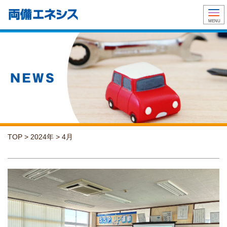
Togg
MENU
TOP
>
2024年
>
4月