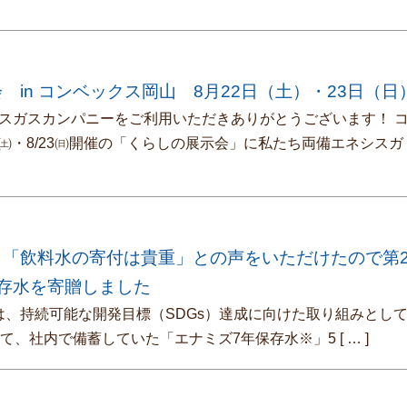
 in コンベックス岡山 8月22日（土）・23日（日
スガスカンパニーをご利用いただきありがとうございます！ 
22㈯・8/23㈰開催の「くらしの展示会」に私たち両備エネシス
ら「飲料水の寄付は貴重」との声をいただけたので第
存水を寄贈しました
、持続可能な開発目標（SDGs）達成に向けた取り組みとし
けて、社内で備蓄していた「エナミズ7年保存水※」5
[ … ]