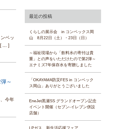
最近の投稿
）
くらしの展示会 in コンベックス岡
コンベッ
山 8月22日（土）・23日（日）
ガ
[ … ]
～福祉現場から「飲料水の寄付は貴
重」との声をいただけたので第2弾～
エナミズ7年保存水を寄贈しました
「OKAYAMA防災FES in コンベック
2弾～
ス岡山」ありがとうございました
て、今年
EneJet黒瀬SS グランドオープン記念
イベント開催（セブン-イレブン併設
店舗）
LPガス 新生活応援フェア