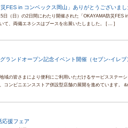
防災FES in コンベックス岡山」ありがとうございま
15日（日）の2日間にわたり開催された「OKAYAMA防災FES i
いて、両備エネシスはブースを出展いたしました。
[ … ]
瀬SS グランドオープン記念イベント開催（セブン-イレ
地域の皆さまにより便利にご利用いただけるサービスステーシ
、コンビニエンスストア併設型店舗の展開を進めています。 &n
活応援フェア