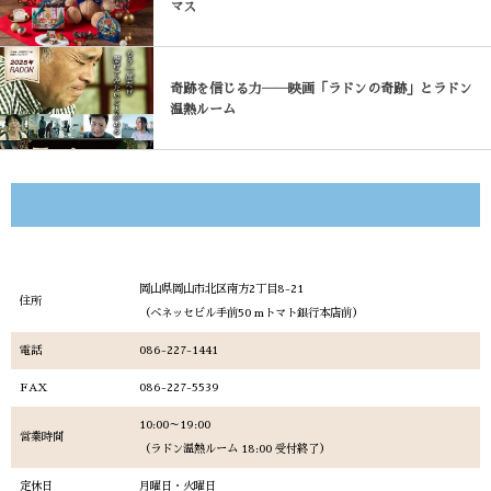
マス
奇跡を信じる力――映画「ラドンの奇跡」とラドン
温熱ルーム
続きを見る
岡山県岡山市北区南方2丁目8-21
住所
（ベネッセビル手前50 mトマト銀行本店前）
電話
086-227-1441
FAX
086-227-5539
10:00～19:00
営業時間
（ラドン温熱ルーム 18:00 受付終了）
定休日
月曜日・火曜日